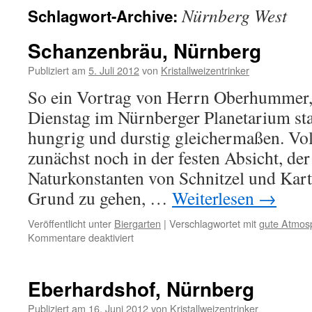
Nürnberg West
Schlagwort-Archive:
Schanzenbräu, Nürnberg
Publiziert am
5. Juli 2012
von
Kristallweizentrinker
So ein Vortrag von Herrn Oberhummer,
Dienstag im Nürnberger Planetarium st
hungrig und durstig gleichermaßen. Vo
zunächst noch in der festen Absicht, d
Naturkonstanten von Schnitzel und Karto
Grund zu gehen, …
Weiterlesen
→
Veröffentlicht unter
Biergarten
|
Verschlagwortet mit
gute Atmos
Kommentare deaktiviert
für
Schanzenbräu,
Nürnberg
Eberhardshof, Nürnberg
Publiziert am
16. Juni 2012
von
Kristallweizentrinker