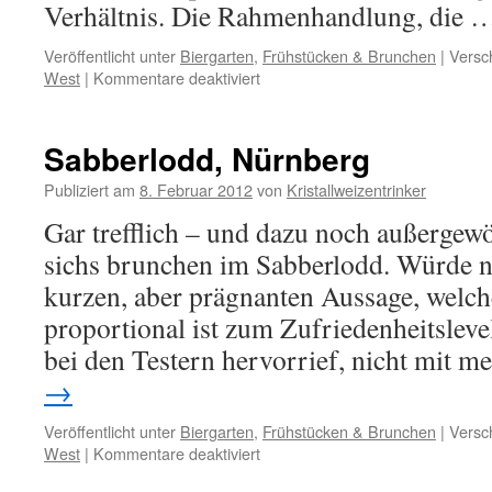
Verhältnis. Die Rahmenhandlung, die
Veröffentlicht unter
Biergarten
,
Frühstücken & Brunchen
|
Versc
West
|
Kommentare deaktiviert
für
Sabberlodd,
Nürnberg
II
Sabberlodd, Nürnberg
(das
Sequel)
Publiziert am
8. Februar 2012
von
Kristallweizentrinker
Gar trefflich – und dazu noch außergewö
sichs brunchen im Sabberlodd. Würde 
kurzen, aber prägnanten Aussage, welc
proportional ist zum Zufriedenheitsleve
bei den Testern hervorrief, nicht mit
→
Veröffentlicht unter
Biergarten
,
Frühstücken & Brunchen
|
Versc
West
|
Kommentare deaktiviert
für
Sabberlodd,