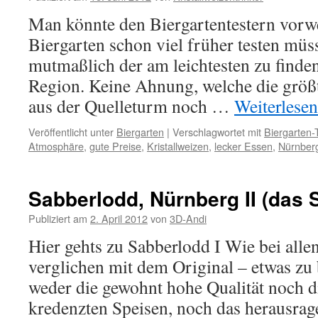
Man könnte den Biergartentestern vorwer
Biergarten schon viel früher testen müss
mutmaßlich der am leichtesten zu finde
Region. Keine Ahnung, welche die größte
aus der Quelleturm noch …
Weiterlese
Veröffentlicht unter
Biergarten
|
Verschlagwortet mit
Biergarten-
Atmosphäre
,
gute Preise
,
Kristallweizen
,
lecker Essen
,
Nürnber
Sabberlodd, Nürnberg II (das 
Publiziert am
2. April 2012
von
3D-Andi
Hier gehts zu Sabberlodd I Wie bei allen
verglichen mit dem Original – etwas zu
weder die gewohnt hohe Qualität noch d
kredenzten Speisen, noch das herausrag