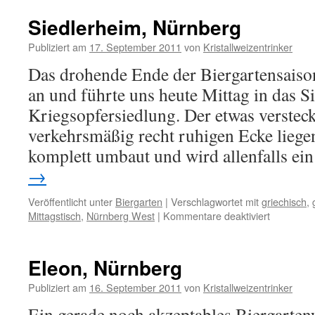
Nürnberg
Siedlerheim, Nürnberg
Publiziert am
17. September 2011
von
Kristallweizentrinker
Das drohende Ende der Biergartensais
an und führte uns heute Mittag in das S
Kriegsopfersiedlung. Der etwas versteck
verkehrsmäßig recht ruhigen Ecke liegen
komplett umbaut und wird allenfalls e
→
Veröffentlicht unter
Biergarten
|
Verschlagwortet mit
griechisch
,
Mittagstisch
,
Nürnberg West
|
Kommentare deaktiviert
für
Siedlerhe
Nürnberg
Eleon, Nürnberg
Publiziert am
16. September 2011
von
Kristallweizentrinker
Ein gerade noch akzeptables Biergarten