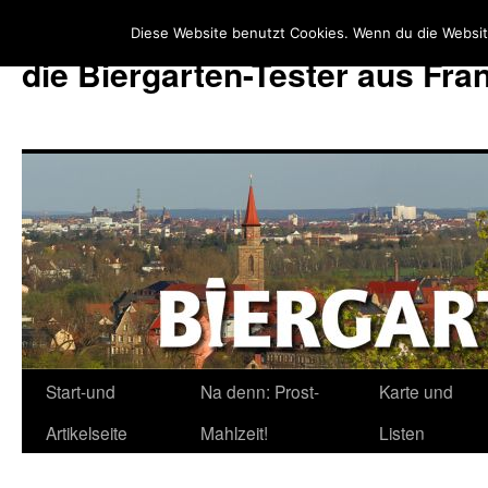
Diese Website benutzt Cookies. Wenn du die Websit
die Biergarten-Tester aus Fr
Start-und
Na denn: Prost-
Karte und
Zum
Artikelseite
Mahlzeit!
Listen
Inhalt
springen