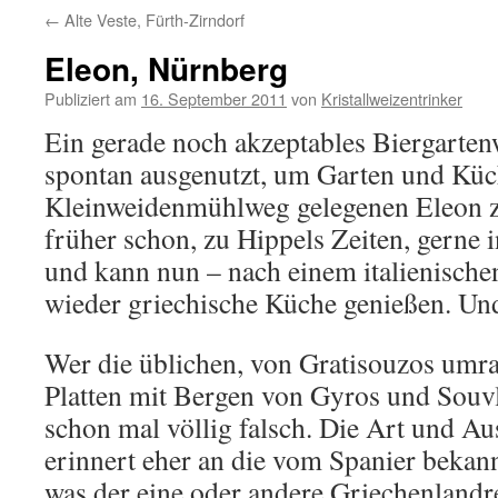
←
Alte Veste, Fürth-Zirndorf
Eleon, Nürnberg
Publiziert am
16. September 2011
von
Kristallweizentrinker
Ein gerade noch akzeptables Biergarten
spontan ausgenutzt, um Garten und Küc
Kleinweidenmühlweg gelegenen Eleon z
früher schon, zu Hippels Zeiten, gerne 
und kann nun – nach einem italienische
wieder griechische Küche genießen. Und 
Wer die üblichen, von Gratisouzos umr
Platten mit Bergen von Gyros und Souvla
schon mal völlig falsch. Die Art und A
erinnert eher an die vom Spanier bekann
was der eine oder andere Griechenlandre