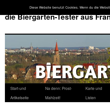
Diese Website benutzt Cookies. Wenn du die Websit
die Biergarten-Tester aus Fr
Start-und
Na denn: Prost-
Karte und
Zum
Artikelseite
Mahlzeit!
Listen
Inhalt
springen