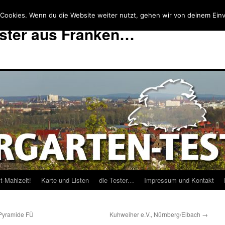
Cookies. Wenn du die Website weiter nutzt, gehen wir von deinem Einv
ester aus Franken…
t-Mahlzeit!
Karte und Listen
die Tester…
Impressum und Kontakt
 Pyramide FÜ
Kuhweiher e.V., Nürnberg/Eibach
→