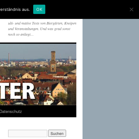
erständnis aus.
OK
ulti- und mative Tests von Biergärten, Kneipen
und Veranstaltungen. Und was grad sonst
noch so anliegt…
Datenschutz