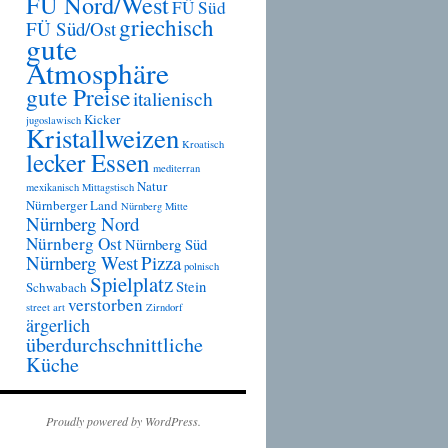
FÜ Nord/West
FÜ Süd
griechisch
FÜ Süd/Ost
gute
Atmosphäre
gute Preise
italienisch
Kicker
jugoslawisch
Kristallweizen
Kroatisch
lecker Essen
mediterran
Natur
mexikanisch
Mittagstisch
Nürnberger Land
Nürnberg Mitte
Nürnberg Nord
Nürnberg Ost
Nürnberg Süd
Nürnberg West
Pizza
polnisch
Spielplatz
Stein
Schwabach
verstorben
street art
Zirndorf
ärgerlich
überdurchschnittliche
Küche
Proudly powered by WordPress.