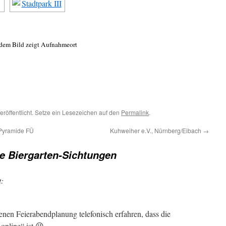
 dem Bild zeigt Aufnahmeort
eröffentlicht. Setze ein Lesezeichen auf den
Permalink
.
 Pyramide FÜ
Kuhweiher e.V., Nürnberg/Eibach
→
le Biergarten-Sichtungen
t:
nen Feierabendplanung telefonisch erfahren, dass die
online“ ist 😉