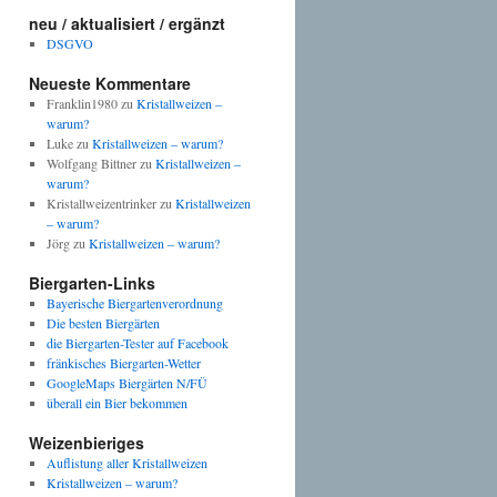
neu / aktualisiert / ergänzt
DSGVO
Neueste Kommentare
Franklin1980
zu
Kristallweizen –
warum?
Luke
zu
Kristallweizen – warum?
Wolfgang Bittner
zu
Kristallweizen –
warum?
Kristallweizentrinker
zu
Kristallweizen
– warum?
Jörg
zu
Kristallweizen – warum?
Biergarten-Links
Bayerische Biergartenverordnung
Die besten Biergärten
die Biergarten-Tester auf Facebook
fränkisches Biergarten-Wetter
GoogleMaps Biergärten N/FÜ
überall ein Bier bekommen
Weizenbieriges
Auflistung aller Kristallweizen
Kristallweizen – warum?