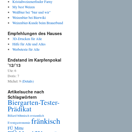
Kristallweizenerfinder Farny
My best Weizen
Weißbier bei "bier und wir"
Weizenbier bei Bierwiki
Weizenbier-Kunde beim Brauerbund
Empfehlungen des Hauses
3D-Drucken für Alle
Hilfe für Alle und Alles
Werbetexte für Alle
Endstand im Karpfenpokal
’12/’13
Ute: 6
Doris: 7
Michel: 9
(Details)
Artikelsuche nach
Schlagwörtern
Biergarten-Tester-
Prädikat
Billard
böhmisch
erstaunlich
fränkisch
Eventgastronomie
FÜ Mitte