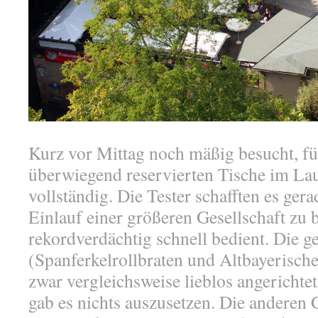
Kurz vor Mittag noch mäßig besucht, fül
überwiegend reservierten Tische im Lau
vollständig. Die Tester schafften es ger
Einlauf einer größeren Gesellschaft zu 
rekordverdächtig schnell bedient. Die g
(Spanferkelrollbraten und Altbayerische
zwar vergleichsweise lieblos angericht
gab es nichts auszusetzen. Die anderen 