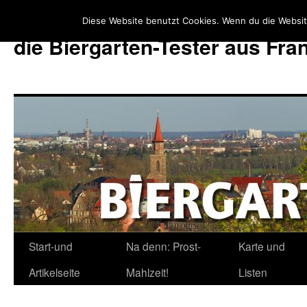
Diese Website benutzt Cookies. Wenn du die Websit
die Biergarten-Tester aus Fr
Start-und
Na denn: Prost-
Karte und
Zum
Artikelseite
Mahlzeit!
Listen
Inhalt
springen