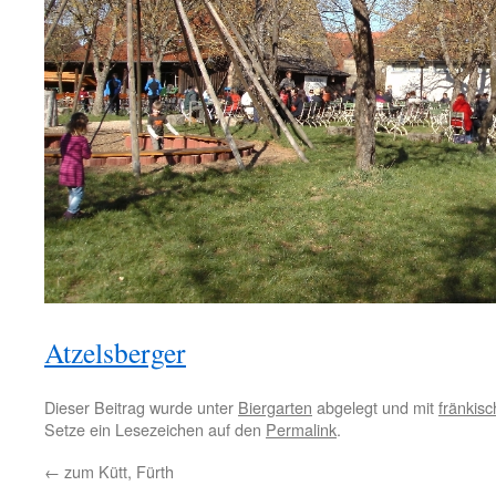
Atzelsberger
Dieser Beitrag wurde unter
Biergarten
abgelegt und mit
fränkisc
Setze ein Lesezeichen auf den
Permalink
.
←
zum Kütt, Fürth