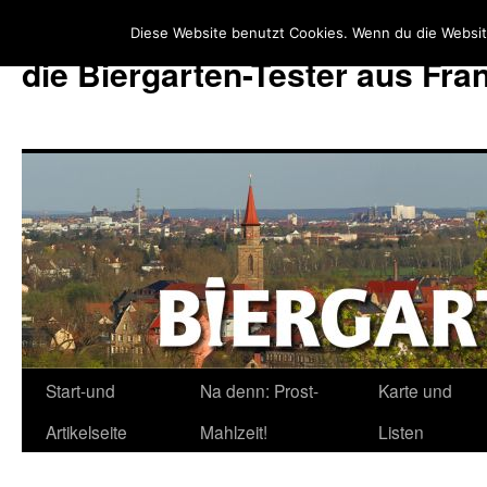
Diese Website benutzt Cookies. Wenn du die Websit
die Biergarten-Tester aus Fr
Start-und
Na denn: Prost-
Karte und
Zum
Artikelseite
Mahlzeit!
Listen
Inhalt
springen