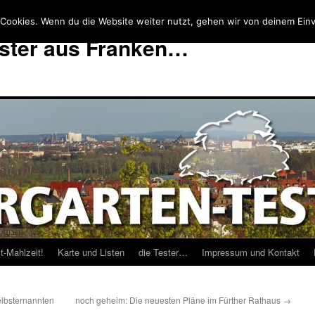
Cookies. Wenn du die Website weiter nutzt, gehen wir von deinem Einv
ester aus Franken…
t-Mahlzeit!
Karte und Listen
die Tester…
Impressum und Kontakt
lbsternannten
noch geheim: Die neuesten Pläne im Fürther Rathaus
→