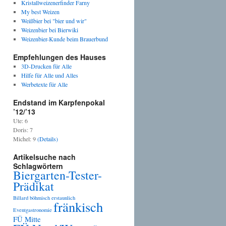
Kristallweizenerfinder Farny
My best Weizen
Weißbier bei "bier und wir"
Weizenbier bei Bierwiki
Weizenbier-Kunde beim Brauerbund
Empfehlungen des Hauses
3D-Drucken für Alle
Hilfe für Alle und Alles
Werbetexte für Alle
Endstand im Karpfenpokal
’12/’13
Ute: 6
Doris: 7
Michel: 9
(Details)
Artikelsuche nach
Schlagwörtern
Biergarten-Tester-
Prädikat
Billard
böhmisch
erstaunlich
fränkisch
Eventgastronomie
FÜ Mitte