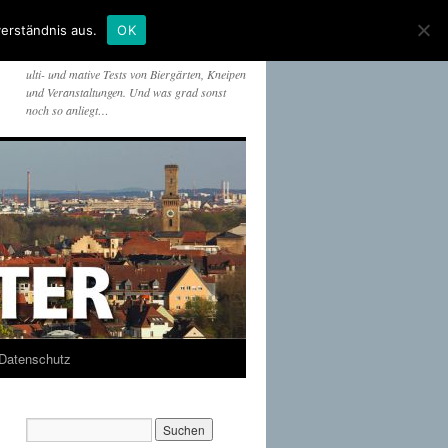
erständnis aus.
OK
ulti- und mative Tests von Biergärten, Kneipen
und Veranstaltungen. Und was grad sonst
noch so anliegt…
Datenschutz