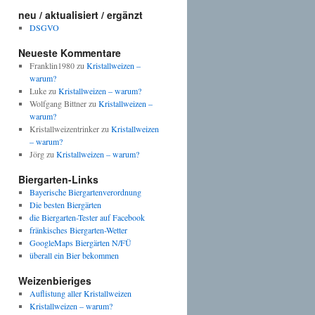
neu / aktualisiert / ergänzt
DSGVO
Neueste Kommentare
Franklin1980
zu
Kristallweizen –
warum?
Luke
zu
Kristallweizen – warum?
Wolfgang Bittner
zu
Kristallweizen –
warum?
Kristallweizentrinker
zu
Kristallweizen
– warum?
Jörg
zu
Kristallweizen – warum?
Biergarten-Links
Bayerische Biergartenverordnung
Die besten Biergärten
die Biergarten-Tester auf Facebook
fränkisches Biergarten-Wetter
GoogleMaps Biergärten N/FÜ
überall ein Bier bekommen
Weizenbieriges
Auflistung aller Kristallweizen
Kristallweizen – warum?