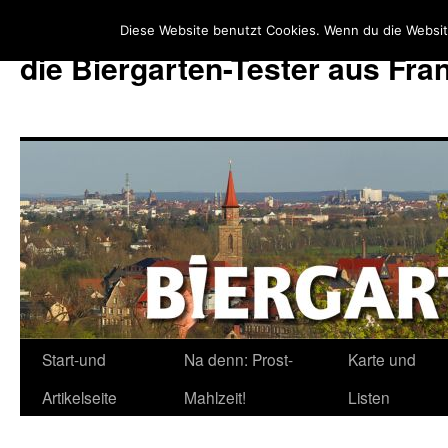
Diese Website benutzt Cookies. Wenn du die Websit
die Biergarten-Tester aus Fr
Start-und
Na denn: Prost-
Karte und
Zum
Artikelseite
Mahlzeit!
Listen
Inhalt
springen