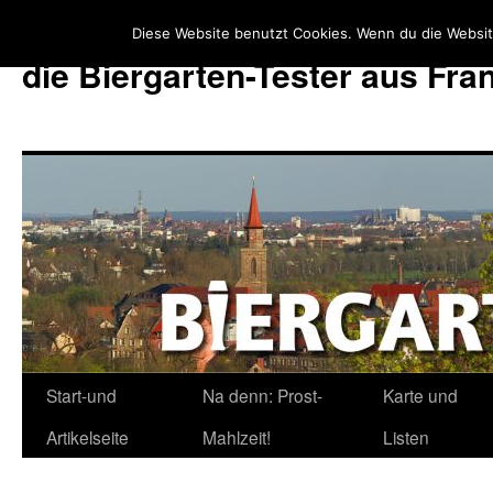
Diese Website benutzt Cookies. Wenn du die Websit
die Biergarten-Tester aus Fr
Start-und
Na denn: Prost-
Karte und
Zum
Artikelseite
Mahlzeit!
Listen
Inhalt
springen